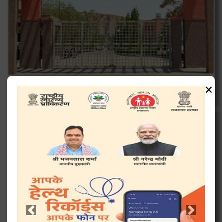
×
Number of rows: 15
SHIFW
Previous
Next