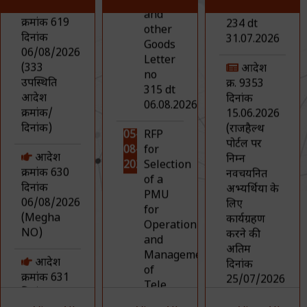
क्र. 9353
क्रमांक 630
2026
Selection
दिनांक
दिनांक
of a
15.06.2026
06/08/2026
PMU
(राजहैल्‍थ
(Megha
for
पोर्टल पर
NO)
Operation
निम्‍न
and
नवचयनित
आदेश
Management
अभ्‍यर्थियों के
क्रमांक 631
of
लिए
दिनांक
Tele
कार्यग्रहण
06/08/2026
MANAS
करने की
(Mukesh
Services
अतिम
NO)
( RFP
दिनांक
for
25/07/2026
आदेश
Selection
तक
क्रमांक 627
of a
अभिवृद्धि की
दिनांक
PMU
जाती है। )
06/08/2026
for
(akash
Operation
NO)
and
एनएचएम के
Management
3578 पदों